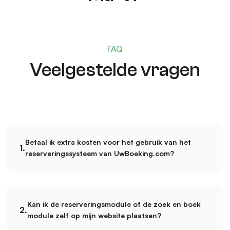
FAQ
Veelgestelde vragen
Betaal ik extra kosten voor het gebruik van het
1.
reserveringssysteem van UwBoeking.com?
Bij UwBoeking.com betaal je alleen een vast maand- of
jaarbedrag afhankelijk van het aantal boekbare
Kan ik de reserveringsmodule of de zoek en boek
accommodaties of plaatsen. Wij rekenen geen extra
2.
module zelf op mijn website plaatsen?
kosten voor onderdelen of voor de inrichting van je