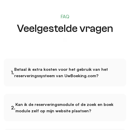
FAQ
Veelgestelde vragen
Betaal ik extra kosten voor het gebruik van het
1.
reserveringssysteem van UwBoeking.com?
Bij UwBoeking.com betaal je alleen een vast maand- of
jaarbedrag afhankelijk van het aantal boekbare
Kan ik de reserveringsmodule of de zoek en boek
accommodaties of plaatsen. Wij rekenen geen extra
2.
module zelf op mijn website plaatsen?
kosten voor onderdelen of voor de inrichting van je
account. Support telefonisch en via de mail (tot een
Ja, dat kan! Met onze iframe-boekingsmodules zet je